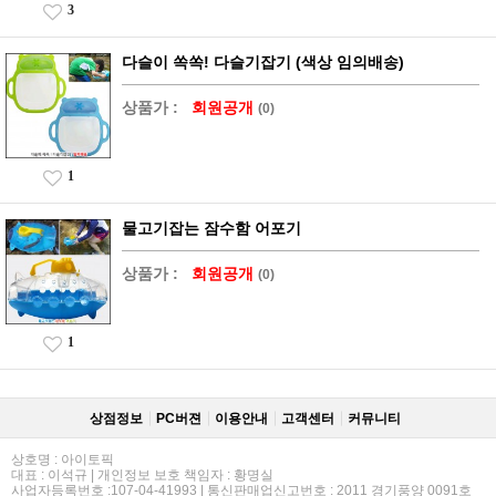
3
다슬이 쏙쏙! 다슬기잡기 (색상 임의배송)
상품가 :
회원공개
(0)
1
물고기잡는 잠수함 어포기
상품가 :
회원공개
(0)
1
상점정보
PC버젼
이용안내
고객센터
커뮤니티
상호명 : 아이토픽
대표 : 이석규 | 개인정보 보호 책임자 : 황명실
사업자등록번호 :107-04-41993 | 통신판매업신고번호 : 2011 경기풍양 0091호