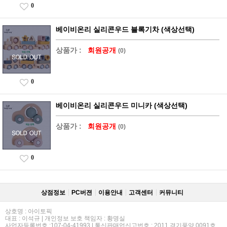
0
베이비온리 실리콘우드 블록기차 (색상선택)
상품가 :
회원공개
(0)
0
베이비온리 실리콘우드 미니카 (색상선택)
상품가 :
회원공개
(0)
0
상점정보
PC버젼
이용안내
고객센터
커뮤니티
상호명 : 아이토픽
대표 : 이석규 | 개인정보 보호 책임자 : 황명실
사업자등록번호 :107-04-41993 | 통신판매업신고번호 : 2011 경기풍양 0091호