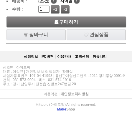
배송비 :
(조건)
!
지역별
!
수량 :
+1
-1
구매하기
장바구니
관심상품
상점정보
PC버젼
이용안내
고객센터
커뮤니티
상호명 : 아이토픽
대표 : 이석규 | 개인정보 보호 책임자 : 황명실
사업자등록번호 :107-04-41993 | 통신판매업신고번호 : 2011 경기풍양 0091호
전화 : 031-573-9004 | 팩스 : 031-574-1916
주소 : 경기 남양주시 진접읍 진벌로247번길 20
이용약관
|
개인정보처리방침
ⓒitopic (아이토픽) All rights reserved.
Make
Shop