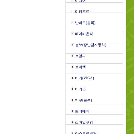
미디어
미카포트
반바오(블록)
베이비온리
볼보(장난감자동차)
브알라
브이텍
비가(VIGA)
비키즈
빅쿠(블록)
쁘띠베베
스마일쿠킹
아스트로벤처