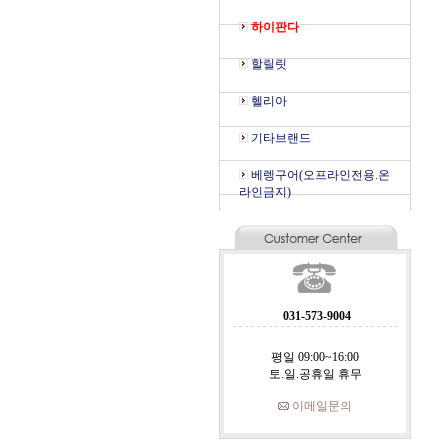
하이판다
할릴릿
헬리아
기타브랜드
베렝구어(오프라인전용.온
라인금지)
031-573-9004
평일 09:00~16:00
토.일.공휴일 휴무
이메일문의