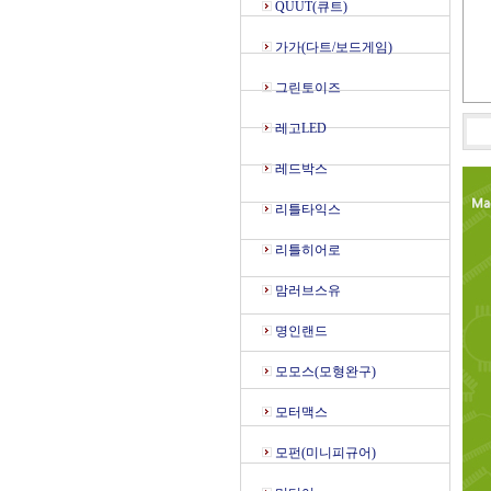
QUUT(큐트)
가가(다트/보드게임)
그린토이즈
레고LED
레드박스
리틀타익스
리틀히어로
맘러브스유
명인랜드
모모스(모형완구)
모터맥스
모펀(미니피규어)