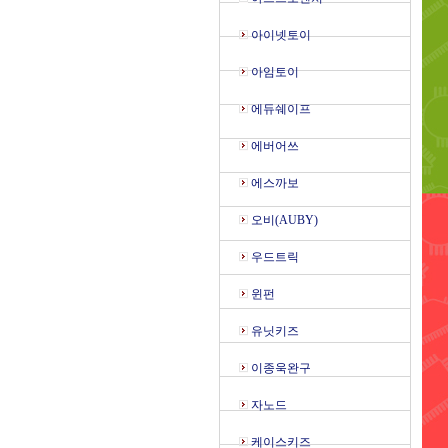
아이넷토이
아임토이
에듀쉐이프
에버어쓰
에스까보
오비(AUBY)
우드트릭
윈펀
유닛키즈
이종욱완구
자노드
케이스키즈