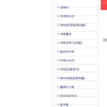
코체티
쿠쿠토이즈
큐빅펀(3D입체퍼즐)
크레욜라
크레킨에그(인형)
탑브라이트
티에스슈어
파포(모형완구)
페이퍼락(입체퍼즐)
플레이그로
피셔프라이스
핑크퐁