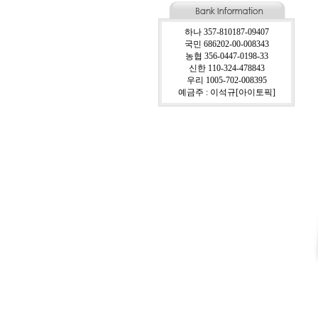
하나 357-810187-09407
국민 686202-00-008343
농협 356-0447-0198-33
신한 110-324-478843
우리 1005-702-008395
예금주 : 이석규[아이토픽]