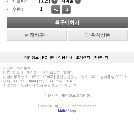
배송비 :
(조건)
!
지역별
!
수량 :
+1
-1
구매하기
장바구니
관심상품
상점정보
PC버젼
이용안내
고객센터
커뮤니티
상호명 : 아이토픽
대표 : 이석규 | 개인정보 보호 책임자 : 황명실
사업자등록번호 :107-04-41993 | 통신판매업신고번호 : 2011 경기풍양 0091호
전화 : 031-573-9004 | 팩스 : 031-574-1916
주소 : 경기 남양주시 진접읍 진벌로247번길 20
이용약관
|
개인정보처리방침
ⓒitopic (아이토픽) All rights reserved.
Make
Shop