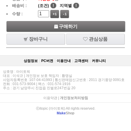
배송비 :
(조건)
!
지역별
!
수량 :
+1
-1
구매하기
장바구니
관심상품
상점정보
PC버젼
이용안내
고객센터
커뮤니티
상호명 : 아이토픽
대표 : 이석규 | 개인정보 보호 책임자 : 황명실
사업자등록번호 :107-04-41993 | 통신판매업신고번호 : 2011 경기풍양 0091호
전화 : 031-573-9004 | 팩스 : 031-574-1916
주소 : 경기 남양주시 진접읍 진벌로247번길 20
이용약관
|
개인정보처리방침
ⓒitopic (아이토픽) All rights reserved.
Make
Shop