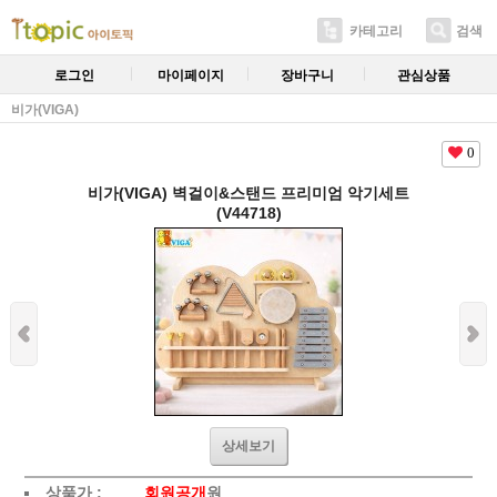
카테고리
검색
로그인
마이페이지
장바구니
관심상품
비가(VIGA)
0
비가(VIGA) 벽걸이&스탠드 프리미엄 악기세트
(V44718)
상세보기
상품가 :
회원공개
원