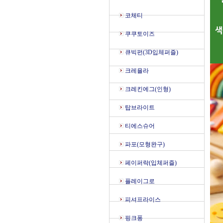
코체티
쿠쿠토이즈
큐빅펀(3D입체퍼즐)
크레욜라
크레킨에그(인형)
탑브라이트
티에스슈어
파포(모형완구)
페이퍼락(입체퍼즐)
플레이그로
피셔프라이스
핑크퐁