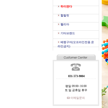
하이판다
할릴릿
헬리아
기타브랜드
베렝구어(오프라인전용.온
라인금지)
031-573-9004
평일 09:00~16:00
토.일.공휴일 휴무
이메일문의