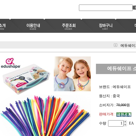
에듀쉐이
에듀쉐이프 소프
브랜드 : 에듀쉐이프
원산지 : 중국
소비자가 :
70,000
원
판매가격 :
수량
EA