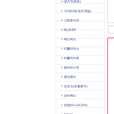
QUUT(큐트)
가가(다트/보드게임)
그린토이즈
레고LED
레드박스
리틀타익스
리틀히어로
맘러브스유
명인랜드
모모스(모형완구)
모터맥스
모펀(미니피규어)