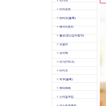
미디어
미카포트
반바오(블록)
베이비온리
볼보(장난감자동차)
브알라
브이텍
비가(VIGA)
비키즈
빅쿠(블록)
쁘띠베베
스마일쿠킹
아스트로벤처