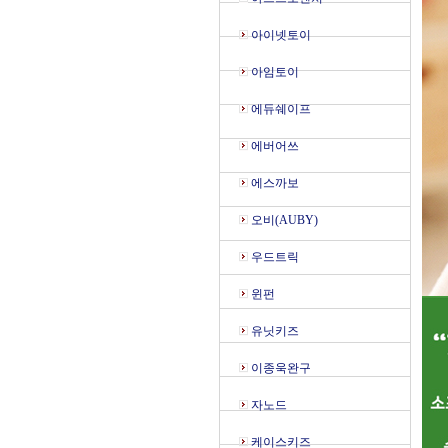
아이넷토이
아임토이
에듀쉐이프
에버어쓰
에스까보
오비(AUBY)
우드트릭
윈펀
유닛키즈
이종욱완구
자노드
케이스키즈