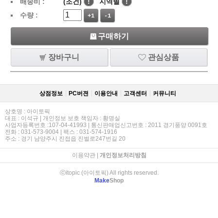
배송비 :
(조건)
!
지역별
!
수량 :
+1
-1
구매하기
장바구니
관심상품
상점정보
PC버젼
이용안내
고객센터
커뮤니티
상호명 : 아이토픽
대표 : 이석규 | 개인정보 보호 책임자 : 황명실
사업자등록번호 :107-04-41993 | 통신판매업신고번호 : 2011 경기풍양 0091호
전화 : 031-573-9004 | 팩스 : 031-574-1916
주소 : 경기 남양주시 진접읍 진벌로247번길 20
이용약관
|
개인정보처리방침
ⓒitopic (아이토픽) All rights reserved.
Make
Shop