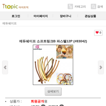
카테고리
검색
로그인
마이페이지
장바구니
관심상품
에듀쉐이프
0
에듀쉐이프 소프트링크B 파스텔12P (#83042)
상세보기
상품가 :
회원공개
원