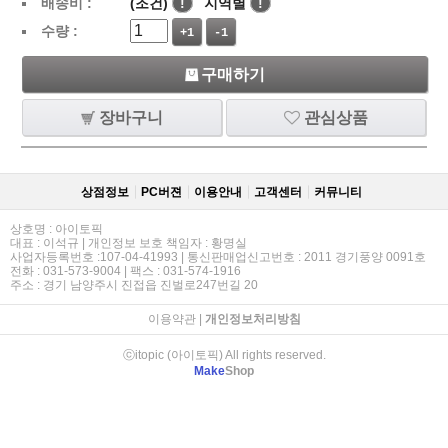
배송비 :
(조건)
!
지역별
!
수량 :
+1
-1
구매하기
장바구니
관심상품
상점정보
PC버젼
이용안내
고객센터
커뮤니티
상호명 : 아이토픽
대표 : 이석규 | 개인정보 보호 책임자 : 황명실
사업자등록번호 :107-04-41993 | 통신판매업신고번호 : 2011 경기풍양 0091호
전화 : 031-573-9004 | 팩스 : 031-574-1916
주소 : 경기 남양주시 진접읍 진벌로247번길 20
이용약관
|
개인정보처리방침
ⓒitopic (아이토픽) All rights reserved.
Make
Shop