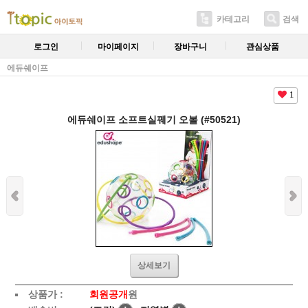
카테고리
검색
로그인
마이페이지
장바구니
관심상품
에듀쉐이프
1
에듀쉐이프 소프트실꿰기 오볼 (#50521)
상세보기
상품가 :
회원공개
원