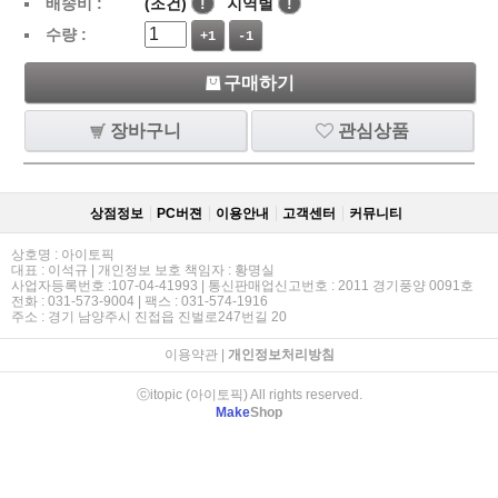
배송비 :
(조건)
!
지역별
!
수량 :
+1
-1
구매하기
장바구니
관심상품
상점정보
PC버젼
이용안내
고객센터
커뮤니티
상호명 : 아이토픽
대표 : 이석규 | 개인정보 보호 책임자 : 황명실
사업자등록번호 :107-04-41993 | 통신판매업신고번호 : 2011 경기풍양 0091호
전화 : 031-573-9004 | 팩스 : 031-574-1916
주소 : 경기 남양주시 진접읍 진벌로247번길 20
이용약관
|
개인정보처리방침
ⓒitopic (아이토픽) All rights reserved.
Make
Shop