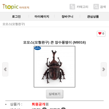
카테고리
검색
로그인
마이페이지
장바구니
관심상품
모모스(모형완구)
0
모모스(모형완구) 큰 장수풍뎅이 (M8016)
상세보기
상품가 :
회원공개
원