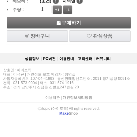
배송비 :
(조건)
!
지역별
!
수량 :
+1
-1
구매하기
장바구니
관심상품
상점정보
PC버젼
이용안내
고객센터
커뮤니티
상호명 : 아이토픽
대표 : 이석규 | 개인정보 보호 책임자 : 황명실
사업자등록번호 :107-04-41993 | 통신판매업신고번호 : 2011 경기풍양 0091호
전화 : 031-573-9004 | 팩스 : 031-574-1916
주소 : 경기 남양주시 진접읍 진벌로247번길 20
이용약관
|
개인정보처리방침
ⓒitopic (아이토픽) All rights reserved.
Make
Shop