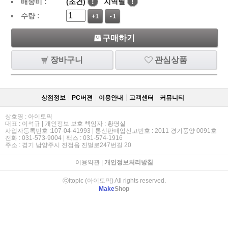
배송비 :
(조건)
!
지역별
!
수량 :
+1
-1
구매하기
장바구니
관심상품
상점정보
PC버젼
이용안내
고객센터
커뮤니티
상호명 : 아이토픽
대표 : 이석규 | 개인정보 보호 책임자 : 황명실
사업자등록번호 :107-04-41993 | 통신판매업신고번호 : 2011 경기풍양 0091호
전화 : 031-573-9004 | 팩스 : 031-574-1916
주소 : 경기 남양주시 진접읍 진벌로247번길 20
이용약관
|
개인정보처리방침
ⓒitopic (아이토픽) All rights reserved.
Make
Shop