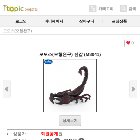
카테고리
검색
로그인
마이페이지
장바구니
관심상품
모모스(모형완구)
0
모모스(모형완구) 전갈 (M8041)
상세보기
상품가 :
회원공개
원