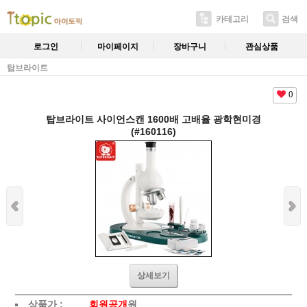
카테고리
검색
로그인
마이페이지
장바구니
관심상품
탑브라이트
0
탑브라이트 사이언스캔 1600배 고배율 광학현미경
(#160116)
상세보기
상품가 :
회원공개
원