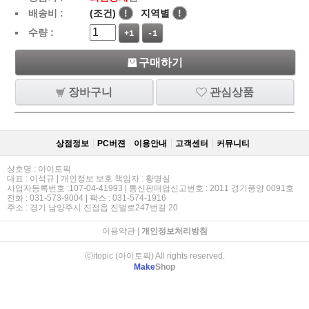
배송비 :
(조건)
!
지역별
!
수량 :
+1
-1
구매하기
장바구니
관심상품
상점정보
PC버젼
이용안내
고객센터
커뮤니티
상호명 : 아이토픽
대표 : 이석규 | 개인정보 보호 책임자 : 황명실
사업자등록번호 :107-04-41993 | 통신판매업신고번호 : 2011 경기풍양 0091호
전화 : 031-573-9004 | 팩스 : 031-574-1916
주소 : 경기 남양주시 진접읍 진벌로247번길 20
이용약관
|
개인정보처리방침
ⓒitopic (아이토픽) All rights reserved.
Make
Shop