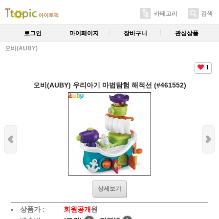
카테고리
검색
로그인
마이페이지
장바구니
관심상품
오비(AUBY)
1
오비(AUBY) 우리아기 마법탐험 해적선 (#461552)
상세보기
상품가 :
회원공개
원