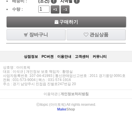
배송비 :
(조건)
!
지역별
!
수량 :
+1
-1
구매하기
장바구니
관심상품
상점정보
PC버젼
이용안내
고객센터
커뮤니티
상호명 : 아이토픽
대표 : 이석규 | 개인정보 보호 책임자 : 황명실
사업자등록번호 :107-04-41993 | 통신판매업신고번호 : 2011 경기풍양 0091호
전화 : 031-573-9004 | 팩스 : 031-574-1916
주소 : 경기 남양주시 진접읍 진벌로247번길 20
이용약관
|
개인정보처리방침
ⓒitopic (아이토픽) All rights reserved.
Make
Shop