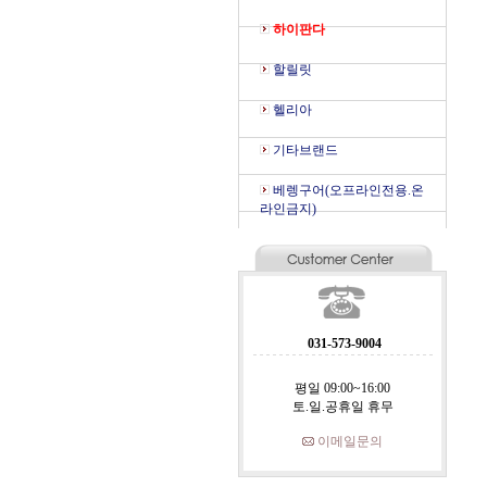
하이판다
할릴릿
헬리아
기타브랜드
베렝구어(오프라인전용.온
라인금지)
031-573-9004
평일 09:00~16:00
토.일.공휴일 휴무
이메일문의