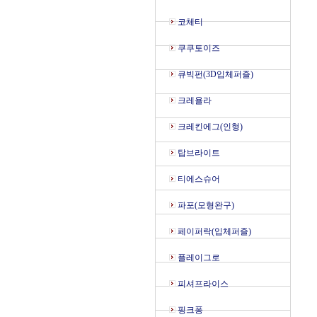
코체티
쿠쿠토이즈
큐빅펀(3D입체퍼즐)
크레욜라
크레킨에그(인형)
탑브라이트
티에스슈어
파포(모형완구)
페이퍼락(입체퍼즐)
플레이그로
피셔프라이스
핑크퐁