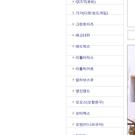
QUUT(큐트)
가가(다트/보드게임)
그린토이즈
레고LED
레드박스
리틀타익스
리틀히어로
맘러브스유
명인랜드
모모스(모형완구)
모터맥스
모펀(미니피규어)