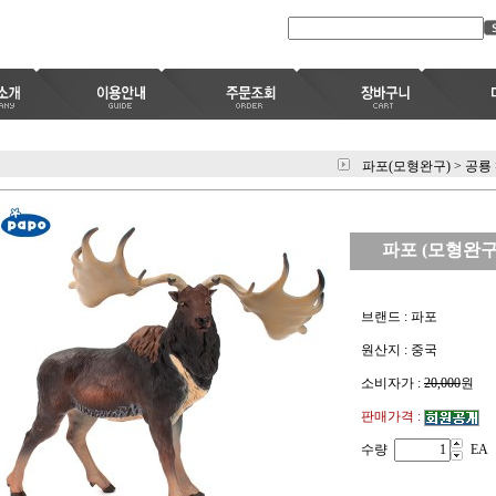
파포(모형완구)
>
공룡
파포 (모형완구)
브랜드 : 파포
원산지 : 중국
소비자가 :
20,000
원
판매가격 :
수량
EA