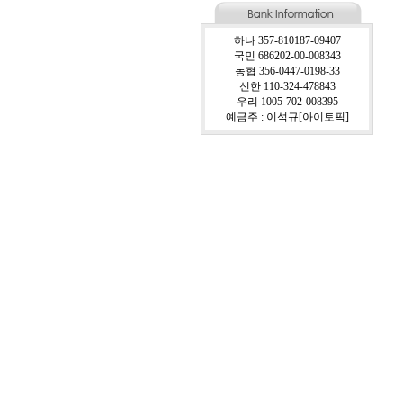
하나 357-810187-09407
국민 686202-00-008343
농협 356-0447-0198-33
신한 110-324-478843
우리 1005-702-008395
예금주 : 이석규[아이토픽]