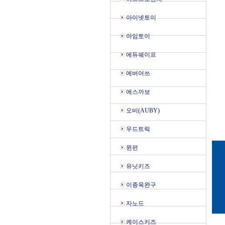
아이넷토이
아임토이
에듀쉐이프
에버어쓰
에스까보
오비(AUBY)
우드트릭
윈펀
유닛키즈
이종욱완구
자노드
케이스키즈