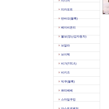
미디어
미카포트
반바오(블록)
베이비온리
볼보(장난감자동차)
브알라
브이텍
비가(VIGA)
비키즈
빅쿠(블록)
쁘띠베베
스마일쿠킹
아스트로벤처