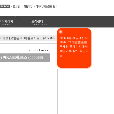
2026. 6월 세금계산서
>
파포 (모형완구) 메갈로케로스 (#55080)
2026. 7/3 메일발송필.
국세청 홈페이지에서
10일이후 상시 확인가
능
 메갈로케로스 (#55080)