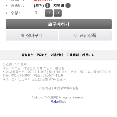
배송비 :
(조건)
!
지역별
!
수량 :
+1
-1
구매하기
장바구니
관심상품
상점정보
PC버젼
이용안내
고객센터
커뮤니티
상호명 : 아이토픽
대표 : 이석규 | 개인정보 보호 책임자 : 황명실
사업자등록번호 :107-04-41993 | 통신판매업신고번호 : 2011 경기풍양 0091호
전화 : 031-573-9004 | 팩스 : 031-574-1916
주소 : 경기 남양주시 진접읍 진벌로247번길 20
이용약관
|
개인정보처리방침
ⓒitopic (아이토픽) All rights reserved.
Make
Shop