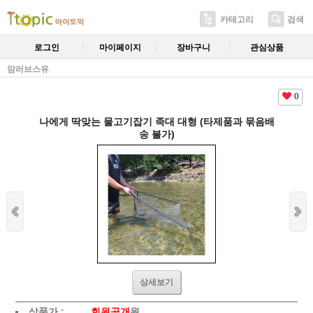
카테고리
검색
로그인
마이페이지
장바구니
관심상품
맘러브스유
0
나에게 딱맞는 물고기잡기 족대 대형 (타제품과 묶음배
송 불가)
상세보기
상품가 :
회원공개
원