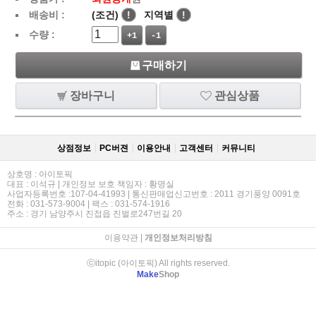
배송비 :
(조건)
!
지역별
!
수량 :
+1
-1
구매하기
장바구니
관심상품
상점정보
PC버젼
이용안내
고객센터
커뮤니티
상호명 : 아이토픽
대표 : 이석규 | 개인정보 보호 책임자 : 황명실
사업자등록번호 :107-04-41993 | 통신판매업신고번호 : 2011 경기풍양 0091호
전화 : 031-573-9004 | 팩스 : 031-574-1916
주소 : 경기 남양주시 진접읍 진벌로247번길 20
이용약관
|
개인정보처리방침
ⓒitopic (아이토픽) All rights reserved.
Make
Shop