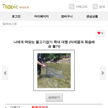
카테고리
검색
로그인
마이페이지
장바구니
관심상품
맘러브스유
0
나에게 딱맞는 물고기잡기 족대 대형 (타제품과 묶음배
송 불가)
상세보기
상품가 :
회원공개
원