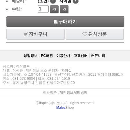
배송비 :
(조건)
!
지역별
!
수량 :
+1
-1
구매하기
장바구니
관심상품
상점정보
PC버젼
이용안내
고객센터
커뮤니티
상호명 : 아이토픽
대표 : 이석규 | 개인정보 보호 책임자 : 황명실
사업자등록번호 :107-04-41993 | 통신판매업신고번호 : 2011 경기풍양 0091호
전화 : 031-573-9004 | 팩스 : 031-574-1916
주소 : 경기 남양주시 진접읍 진벌로247번길 20
이용약관
|
개인정보처리방침
ⓒitopic (아이토픽) All rights reserved.
Make
Shop