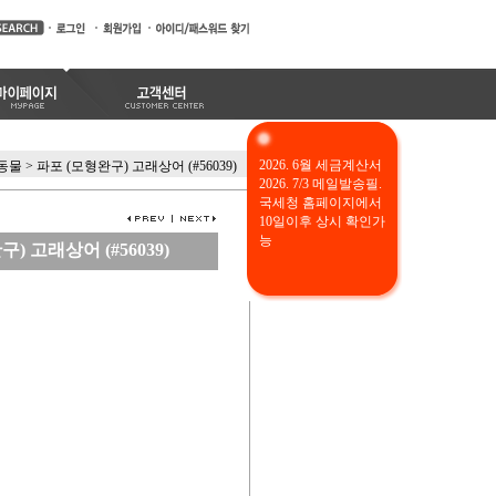
2026. 6월 세금계산서
동물
>
파포 (모형완구) 고래상어 (#56039)
2026. 7/3 메일발송필.
국세청 홈페이지에서
10일이후 상시 확인가
능
) 고래상어 (#56039)