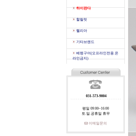
하이판다
할릴릿
헬리아
기타브랜드
베렝구어(오프라인전용.온
라인금지)
031-573-9004
평일 09:00~16:00
토.일.공휴일 휴무
이메일문의