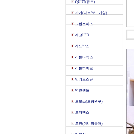
QUUT(큐트)
가가(다트/보드게임)
그린토이즈
레고LED
레드박스
리틀타익스
리틀히어로
맘러브스유
명인랜드
모모스(모형완구)
모터맥스
모펀(미니피규어)