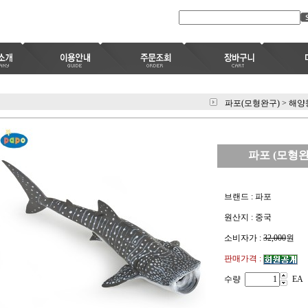
파포(모형완구)
>
해양
파포 (모형완구
브랜드 : 파포
원산지 : 중국
소비자가 :
32,000
원
판매가격 :
수량
EA