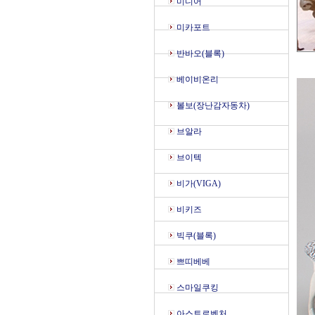
미디어
미카포트
반바오(블록)
베이비온리
볼보(장난감자동차)
브알라
브이텍
비가(VIGA)
비키즈
빅쿠(블록)
쁘띠베베
스마일쿠킹
아스트로벤처