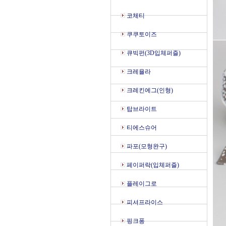
코체티
쿠쿠토이즈
큐빅펀(3D입체퍼즐)
크레욜라
크레킨에그(인형)
탑브라이트
티에스슈어
파포(모형완구)
페이퍼락(입체퍼즐)
플레이그로
피셔프라이스
핑크퐁