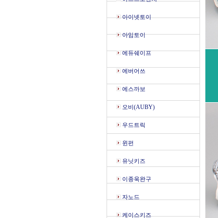
아이넷토이
아임토이
에듀쉐이프
에버어쓰
에스까보
오비(AUBY)
우드트릭
윈펀
유닛키즈
이종욱완구
자노드
케이스키즈