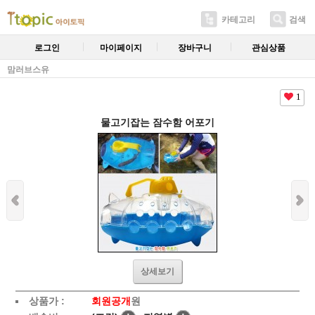
카테고리
검색
로그인
마이페이지
장바구니
관심상품
맘러브스유
1
물고기잡는 잠수함 어포기
상세보기
상품가 :
회원공개
원