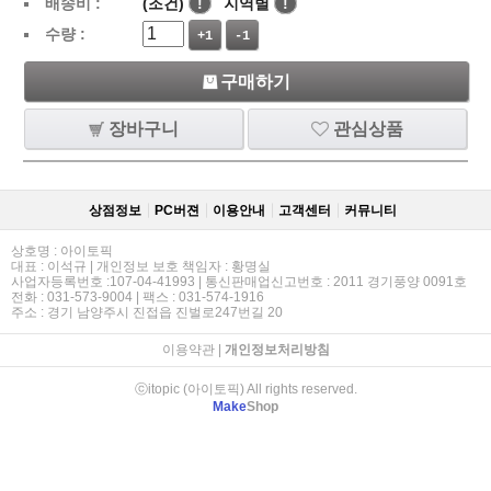
배송비 :
(조건)
!
지역별
!
수량 :
+1
-1
구매하기
장바구니
관심상품
상점정보
PC버젼
이용안내
고객센터
커뮤니티
상호명 : 아이토픽
대표 : 이석규 | 개인정보 보호 책임자 : 황명실
사업자등록번호 :107-04-41993 | 통신판매업신고번호 : 2011 경기풍양 0091호
전화 : 031-573-9004 | 팩스 : 031-574-1916
주소 : 경기 남양주시 진접읍 진벌로247번길 20
이용약관
|
개인정보처리방침
ⓒitopic (아이토픽) All rights reserved.
Make
Shop