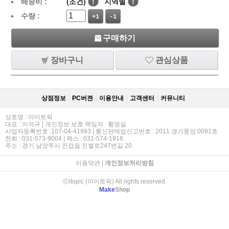
배송비 :
(조건)
!
지역별
!
수량 :
+1
-1
구매하기
장바구니
관심상품
상점정보
PC버젼
이용안내
고객센터
커뮤니티
상호명 : 아이토픽
대표 : 이석규 | 개인정보 보호 책임자 : 황명실
사업자등록번호 :107-04-41993 | 통신판매업신고번호 : 2011 경기풍양 0091호
전화 : 031-573-9004 | 팩스 : 031-574-1916
주소 : 경기 남양주시 진접읍 진벌로247번길 20
이용약관
|
개인정보처리방침
ⓒitopic (아이토픽) All rights reserved.
Make
Shop