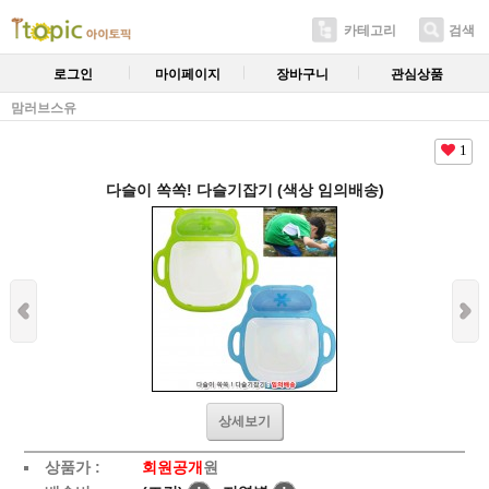
카테고리
검색
로그인
마이페이지
장바구니
관심상품
맘러브스유
1
다슬이 쏙쏙! 다슬기잡기 (색상 임의배송)
상세보기
상품가 :
회원공개
원