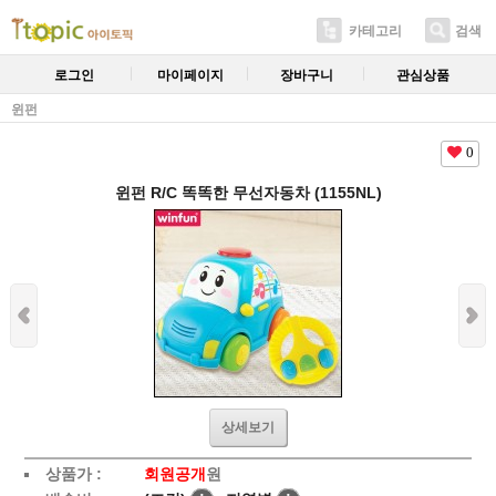
카테고리
검색
로그인
마이페이지
장바구니
관심상품
윈펀
0
윈펀 R/C 똑똑한 무선자동차 (1155NL)
상세보기
상품가 :
회원공개
원