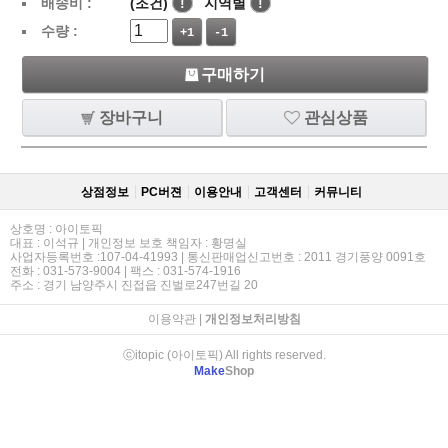
배송비 :
(조건)
!
지역별
!
수량 :
+1
-1
구매하기
장바구니
관심상품
상점정보
PC버젼
이용안내
고객센터
커뮤니티
상호명 : 아이토픽
대표 : 이석규 | 개인정보 보호 책임자 : 황명실
사업자등록번호 :107-04-41993 | 통신판매업신고번호 : 2011 경기풍양 0091호
전화 : 031-573-9004 | 팩스 : 031-574-1916
주소 : 경기 남양주시 진접읍 진벌로247번길 20
이용약관
|
개인정보처리방침
ⓒitopic (아이토픽) All rights reserved.
Make
Shop